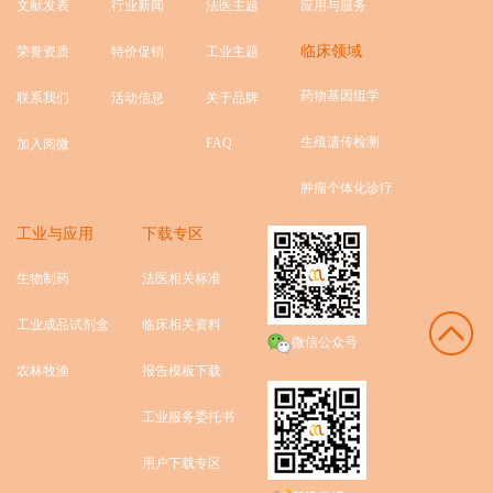
文献发表
行业新闻
法医主题
应用与服务
临床领域
荣誉资质
特价促销
工业主题
药物基因组学
联系我们
活动信息
关于品牌
生殖遗传检测
FAQ
加入阅微
肿瘤个体化诊疗
工业与应用
下载专区
生物制药
法医相关标准
工业成品试剂盒
临床相关资料
微信公众号
农林牧渔
报告模板下载
工业服务委托书
用户下载专区