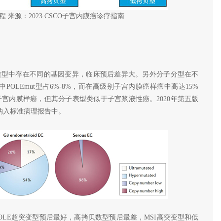
来源：2023 CSCO子宫内膜癌诊疗指南
理类型中存在不同的基因变异，临床预后差异大。另外分子分型在不
OLEmut型占6%-8%，而在高级别子宫内膜癌样癌中高达15%
子宫内膜样癌，但其分子表型类似于子宫浆液性癌。2020年第五版
纳入标准病理报告中。
OLE超突变型预后最好，高拷贝数型预后最差，MSI高突变型和低